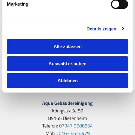
Streitbeilegungsverfahren vor einer
Marketing
Verbraucherschlichtungsstelle teilzunehmen.
Details zeigen
Diese Webseite ist ein Produkt von
kpage.de
Alle zulassen
Auswahl erlauben
Ablehnen
Aqua Gebäudereinigung
Königstraße 80
89165 Dietenheim
Telefon:
07347 9588894
Mobil:
0163 4544479