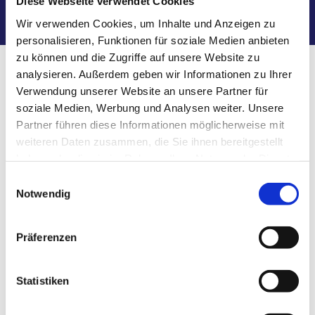
Diese Webseite verwendet Cookies
Rufen Sie uns gerne an:
07347 9588894
Wir verwenden Cookies, um Inhalte und Anzeigen zu
personalisieren, Funktionen für soziale Medien anbieten
zu können und die Zugriffe auf unsere Website zu
analysieren. Außerdem geben wir Informationen zu Ihrer
Impressum
Verwendung unserer Website an unsere Partner für
soziale Medien, Werbung und Analysen weiter. Unsere
Partner führen diese Informationen möglicherweise mit
Aqua Gebäudereinigung
weiteren Daten zusammen, die Sie ihnen bereitgestellt
Königstraße 80
haben oder die sie im Rahmen Ihrer Nutzung der Dienste
89165 Dietenheim
gesammelt haben.
Einwilligungsauswahl
Notwendig
Telefon:
07347 9588894
Mobil:
0163 4544479
E-Mail:
aqua-reinigung@outlook.de
Präferenzen
Inhaberin: Zerrin Ince Sentürk
Statistiken
Wir sind weder bereit noch verpflichtet, an einem